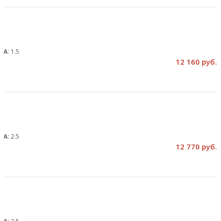
, А:
1.5
12 160 руб.
, А:
2.5
12 770 руб.