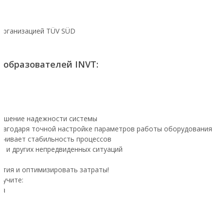
 организацией TÜV SÜD
еобразователей INVT:
овышение надежности системы
благодаря точной настройке параметров работы оборудования
ечивает стабильность процессов
я и других непредвиденных ситуаций
ятия и оптимизировать затраты!
лучите:
ия