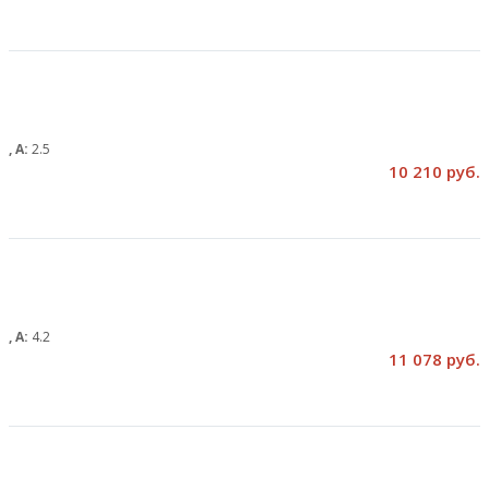
м, А:
2.5
10 210 руб.
м, А:
4.2
11 078 руб.