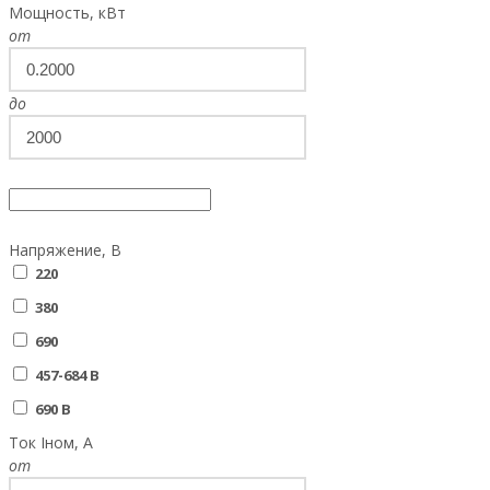
Мощность, кВт
от
до
Напряжение, В
220
380
690
457-684 В
690 В
Ток Iном, А
от