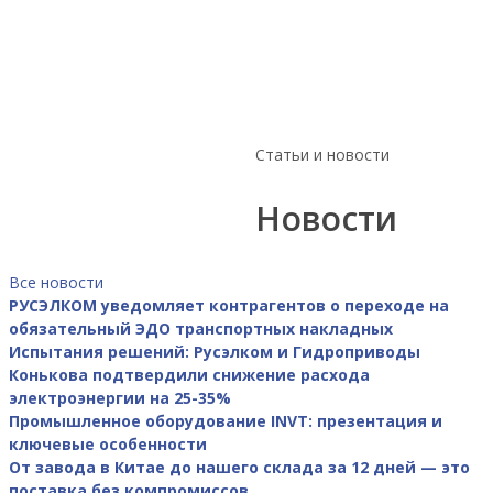
типовом
IN
одобрении
7
июл
РМРС
202
9
июл
2026
Статьи и новости
Новости
Все новости
РУСЭЛКОМ уведомляет контрагентов о переходе на
обязательный ЭДО транспортных накладных
Испытания решений: Русэлком и Гидроприводы
Конькова подтвердили снижение расхода
электроэнергии на 25-35%
Промышленное оборудование INVT: презентация и
ключевые особенности
От завода в Китае до нашего склада за 12 дней — это
поставка без компромиссов