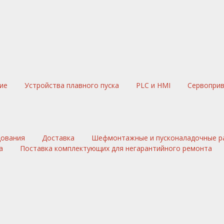
ние
Устройства плавного пуска
PLC и HMI
Сервопри
дования
Доставка
Шефмонтажные и пусконаладочные р
а
Поставка комплектующих для негарантийного ремонта