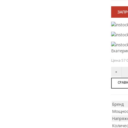
ЗАП
Екатери
Цена 57 0
СРАВ
Бренд
Мощнос
Напряже
Количес